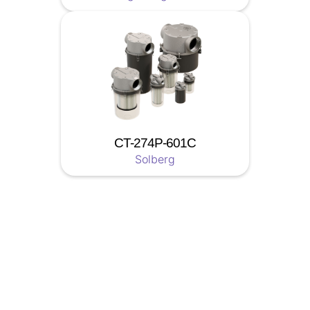
CT-274P-601C
Solberg
Soyez a jour nos nouveautées !