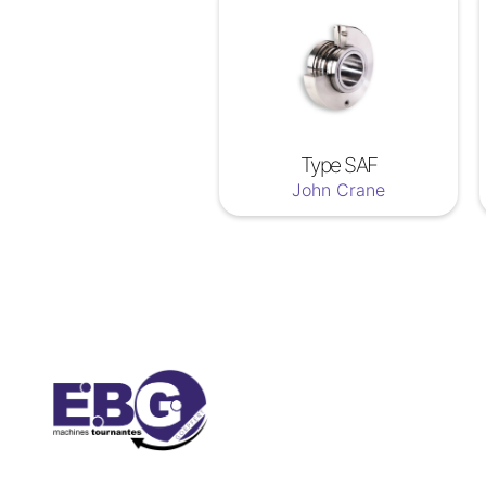
Type SAF
John Crane
Soyez a jour nos nouveautées !