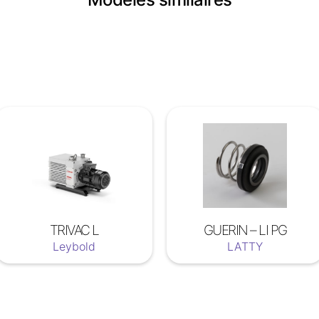
TRIVAC L
GUERIN – LI PG
Leybold
LATTY