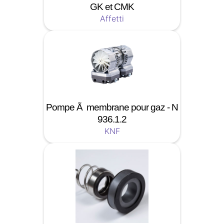
GK et CMK
Affetti
Pompe Ã membrane pour gaz - N
936.1.2
KNF