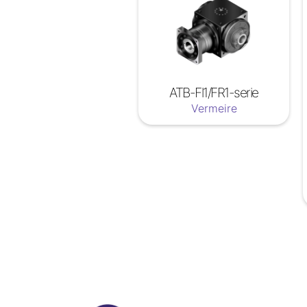
ATB-Fl1/FR1-serie
Vermeire
Soyez a jour nos nouveautées !