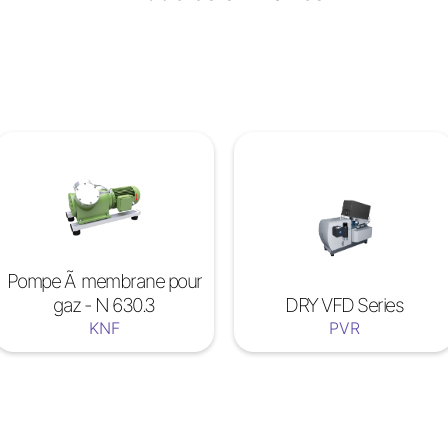
Pompe Ã membrane pour
gaz - N 630.3
DRY VFD Series
KNF
PVR