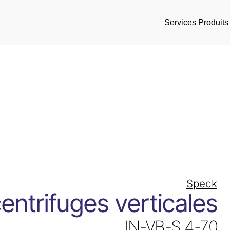
Services
Produits
Speck
ntrifuges verticales
IN-VB-S 4-70