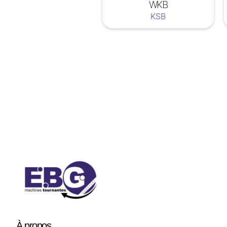
WKB
KSB
Soyez a jour nos nouveautées !
À
propos