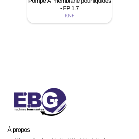
Pompe Ã membrane pour liquides
- FP 1.7
KNF
Soyez a jour nos nouveautées !
À
propos