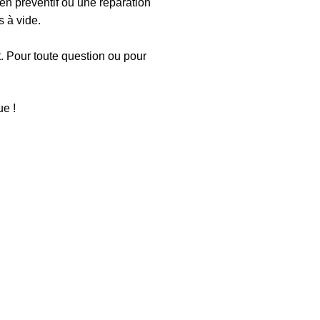
en préventif ou une réparation
 à vide.
t. Pour toute question ou pour
e !