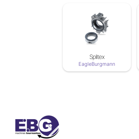
Splitex
EagleBurgmann
Soyez a jour nos nouveautées !