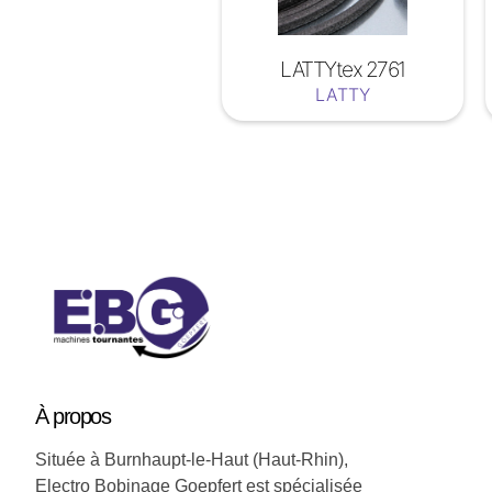
LATTYtex 2761
LATTY
Soyez a jour nos nouveautées !
À
propos
Située à Burnhaupt-le-Haut (Haut-Rhin),
Electro Bobinage Goepfert est spécialisée