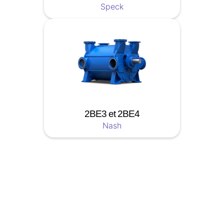
Speck
2BE3 et 2BE4
Nash
Soyez a jour nos nouveautées !