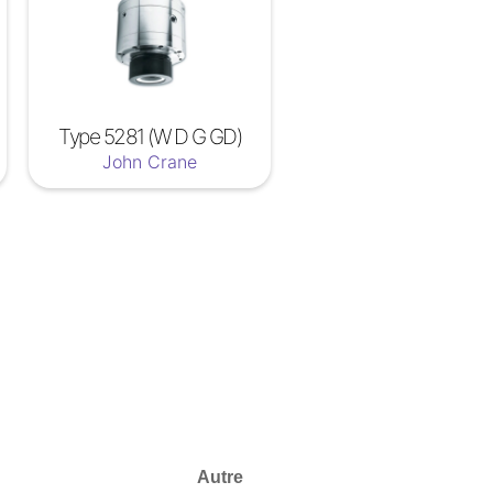
Type 5281 (W D G GD)
John Crane
Autre