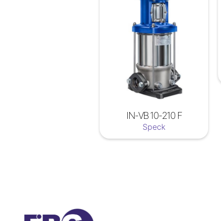
IN-VB 10-210 F
Speck
Soyez a jour nos nouveautées !